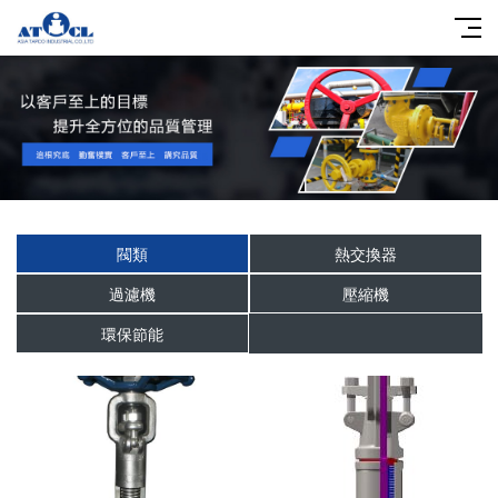
閥類
熱交換器
過濾機
壓縮機
環保節能